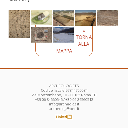
«
TORNA
ALLA
MAPPA
ARCHEOLOG ETS
Codice fiscale 97844750584
Via Monzambano, 10 – 00185 Roma (IT)
+39 06 84560545 / +39 06 84560512
info@archeolog.it
archeolog@pec.it